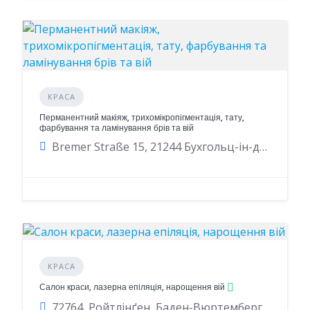
КРАСА
Перманентний макіяж, трихомікропігментація, тату,
фарбування та ламінування брів та вій
Bremer Straße 15, 21244 Бухгольц-ін-дер-Нордгайде, Німеччина
КРАСА
Салон краси, лазерна епіляція, нарощення вій
72764, Ройтлінґен, Баден-Вюртемберг, Німеччина