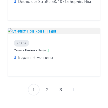
Detmolder Straße 58, 10715 Берлін, Німеччина
КРАСА
Стиліст Новікова Надія
Берлін, Німеччина
1
2
3
Пагінація
записів