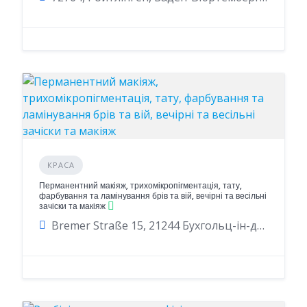
КРАСА
Перманентний макіяж, трихомікропігментація, тату,
фарбування та ламінування брів та вій, вечірні та весільні
зачіски та макіяж
Bremer Straße 15, 21244 Бухгольц-ін-дер-Нордгайде, Німеччина