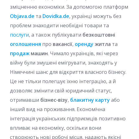
зміцненню економіки. За допомогою платформ
Objava.de
та
Dovidka.de
, українці можуть без
проблем знаходити необхідні товари та
послуги
, а також публікувати
безкоштовні
оголошення
про
вакансії
,
оренду
житла
та
продаж
машин
. Чимало українців, які через
війну були змушені емігрувати, знаходять у
Німеччині шанс для відкриття власного бізнесу.
Це не тільки полегшує їхню інтеграцію, а й
дозволяє змінити свій юридичний статус,
отримавши
бізнес-візу
,
блакитну карту
або
інший вид на проживання. Економічна
інтеграція українських підприємців позитивно
впливає на економіку, оскільки вони
створюють нові робочі місця, надають якісні