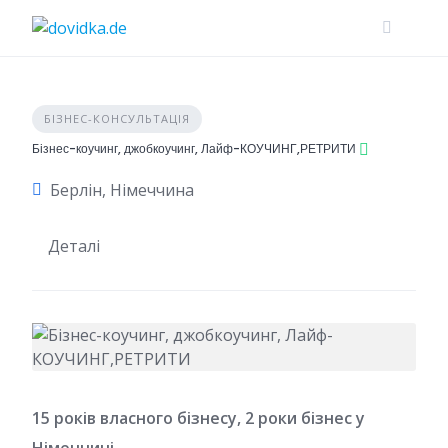
Skip
to
content
БІЗНЕС-КОНСУЛЬТАЦІЯ
Бізнес-коучинг, джобкоучинг, Лайф-КОУЧИНГ,РЕТРИТИ
Берлін, Німеччина
Деталі
15 років власного бізнесу, 2 роки бізнес у
Німеччині.