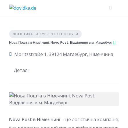
Skip
to
content
ЛОГІСТИКА ТА КУР'ЄРСЬКІ ПОСЛУГИ
Нова Пошта в Німеччині, Nova Post. Відділення в м. Магдебург
Moritzstraße 1, 39124 Магдебург, Німеччина
Деталі
Nova Post в Німеччині
– це логістична компанія,
яка пропонує повний спектр логістичних послуг,