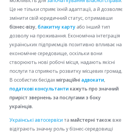
можливість для
започаткування власної справи
.
Це не тільки сприяє їхній адаптації, а й дозволяє
змінити свій юридичний статус, отримавши
бізнес-візу
,
блакитну карту
або інший тип
дозволу на проживання. Економічна інтеграція
українських підприємців позитивно впливає на
економічне середовище, оскільки вони
створюють нові робочі місця, надають якісні
послуги та сприяють розвитку місцевих громад.
В особистих бесідах
міграційні
адвокати
,
податкові консультанти
кажуть про значний
приріст звернень за послугами з боку
українців.
Українські автосервіси
та
майстерні також
вже
відіграють значну роль у бізнес-середовищі