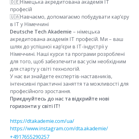
🇩🇪Німецька акредитована академія IT
професій
🇺🇦Навчаємо, допомагаємо побудувати кар’єру
в IT у Німеччині
Deutsche Tech Akademie
– німецька
акредитована академія IT професій. Ми – ваш
шлях до успішної кар’єри в IT-індустрії у
Німеччині. Наші курси та програми розроблені
для того, щоб забезпечити вас усім необхідним
для старту у світі технологій.
У нас ви знайдете експертів-наставників,
інтенсивні практичні заняття та можливості для
професійного зростання.
Приєднуйтесь до нас та відкрийте нові
горизонти у світі IT!
https://dtakademie.com/ua/
https://www.instagram.com/dta.akademie/
+4917655290257