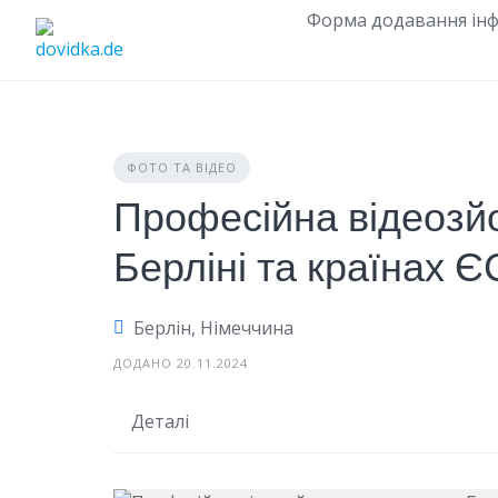
Skip
Форма додавання інф
to
content
ФОТО ТА ВІДЕО
Професійна відеозй
Берліні та країнах Є
Берлін, Німеччина
ДОДАНО 20.11.2024
Деталі