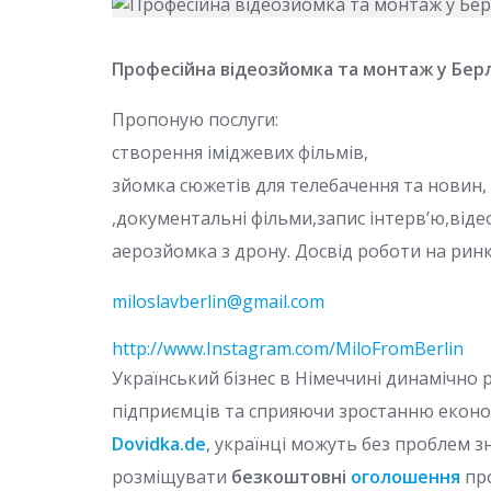
Професійна відеозйомка та монтаж у Берлі
Пропоную послуги:
створення іміджевих фільмів,
зйомка сюжетів для телебачення та новин,
,документальні фільми,запис інтерв’ю,від
аерозйомка з дрону. Досвід роботи на ринк
miloslavberlin@gmail.com
http://www.Instagram.com/MiloFromBerlin
Український бізнес в Німеччині динамічно
підприємців та сприяючи зростанню екон
Dovidka.de
, українці можуть без проблем з
розміщувати
безкоштовні
оголошення
пр