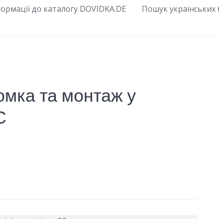
ормації до каталогу DOVIDKA.DE
Пошук українських б
омка та монтаж у
С