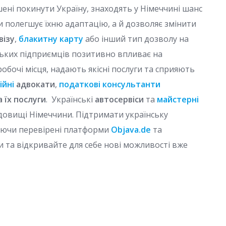
шені покинути Україну, знаходять у Німеччині шанс
ки полегшує їхню адаптацію, а й дозволяє змінити
візу
,
блакитну карту
або інший тип дозволу на
ських підприємців позитивно впливає на
обочі місця, надають якісні послуги та сприяють
ійні
адвокати
,
податкові консультанти
 їх послуги
. Українські
автосервіси
та
майстерні
едовищі Німеччини. Підтримати українську
уючи перевірені платформи
Objava.de
та
и та відкривайте для себе нові можливості вже