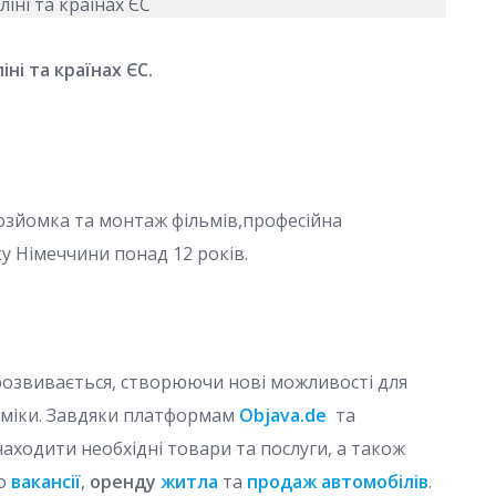
ні та країнах ЄС.
еозйомка та монтаж фільмів,професійна
у Німеччини понад 12 років.
 розвивається, створюючи нові можливості для
оміки. Завдяки платформам
Objava.de
та
находити необхідні товари та послуги, а також
о
вакансії
,
оренду
житла
та
продаж автомобілів
.