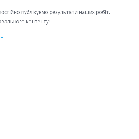
постійно публікуємо результати наших робіт.
навального контенту!
2…