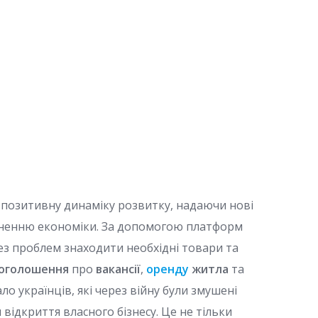
є позитивну динаміку розвитку, надаючи нові
цненню економіки. За допомогою платформ
без проблем знаходити необхідні товари та
 оголошення
про
вакансії
,
оренду
житла
та
ало українців, які через війну були змушені
 відкриття власного бізнесу. Це не тільки