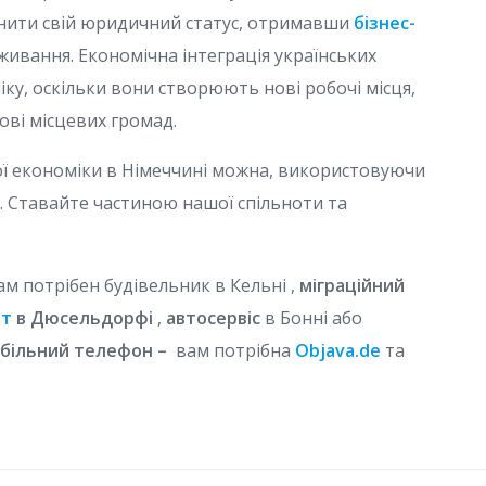
мінити свій юридичний статус, отримавши
бізнес-
ивання. Економічна інтеграція українських
ку, оскільки вони створюють нові робочі місця,
ві місцевих громад.
кої економіки в Німеччині можна, використовуючи
. Ставайте частиною нашої спільноти та
ам потрібен будівельник в Кельні ,
міграційний
нт
в Дюсельдорфі
,
автосервіс
в Бонні або
обільний телефон –
вам потрібна
Objava.de
та