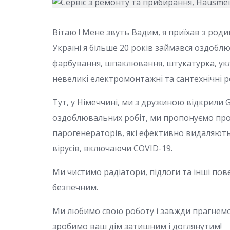
Вітаю ! Мене звуть Вадим, я приїхав з род
Україні я більше 20 років займався оздоб
фарбування, шпаклювання, штукатурка, укл
невеликі електромонтажні та сантехнічні р
Тут, у Німеччині, ми з дружиною відкрили 
оздоблювальних робіт, ми пропонуємо пр
парогенераторів, які ефективно видаляють 
вірусів, включаючи COVID-19.
Ми чистимо радіатори, підлоги та інші пов
безпечним.
Ми любимо свою роботу і завжди прагнемо 
зробимо ваш дім затишним і доглянутим!