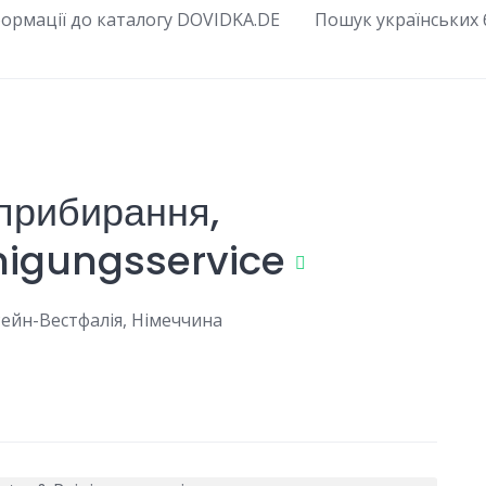
ормації до каталогу DOVIDKA.DE
Пошук українських б
 прибирання,
nigungsservice
Рейн-Вестфалія, Німеччина