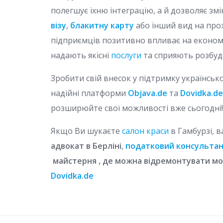
полегшує їхню інтеграцію, а й дозволяє з
візу
,
блакитну карту
або інший вид на прож
підприємців позитивно впливає на економі
надають якісні
послуги
та сприяють розбудо
Зробити свій внесок у підтримку українсь
надійні платформи
Objava.de
та
Dovidka.de
розширюйте свої можливості вже сьогодні!
Якщо Ви шукаєте
салон краси
в Гамбурзі, в
адвокат в Берліні
,
податковий консульта
майстерня , де можна відремонтувати м
Dovidka.de