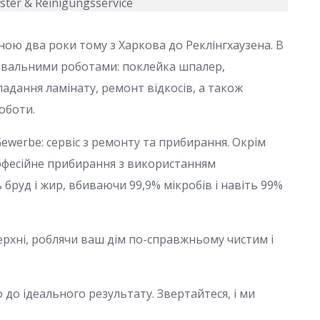
иною два роки тому з Харкова до Реклінгхаузена. В
лювальними роботами: поклейка шпалер,
адання ламінату, ремонт відкосів, а також
оботи.
Gewerbe: сервіс з ремонту та прибирання. Окрім
офесійне прибирання з використанням
бруд і жир, вбиваючи 99,9% мікробів і навіть 99%
ерхні, роблячи ваш дім по-справжньому чистим і
до ідеального результату. Звертайтеся, і ми