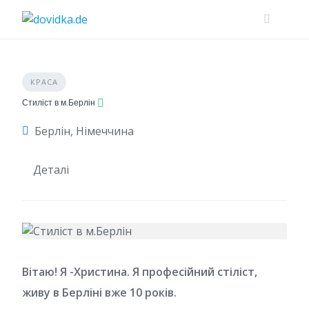
Skip
to
content
КРАСА
Стиліст в м.Берлін
Берлін, Німеччина
Деталі
Вітаю! Я -Христина. Я професійний стіліст,
живу в Берліні вже 10 років.