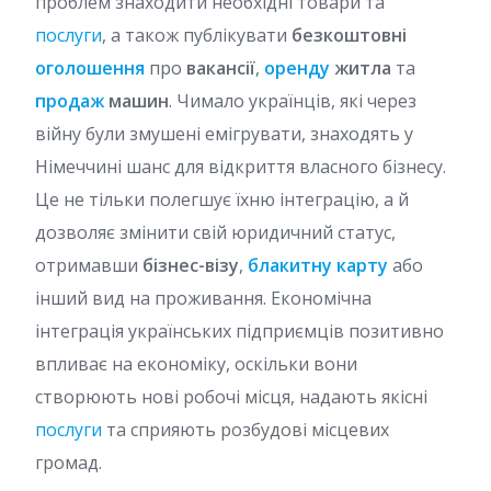
проблем знаходити необхідні товари та
послуги
, а також публікувати
безкоштовні
оголошення
про
вакансії
,
оренду
житла
та
продаж
машин
. Чимало українців, які через
війну були змушені емігрувати, знаходять у
Німеччині шанс для відкриття власного бізнесу.
Це не тільки полегшує їхню інтеграцію, а й
дозволяє змінити свій юридичний статус,
отримавши
бізнес-візу
,
блакитну карту
або
інший вид на проживання. Економічна
інтеграція українських підприємців позитивно
впливає на економіку, оскільки вони
створюють нові робочі місця, надають якісні
послуги
та сприяють розбудові місцевих
громад.