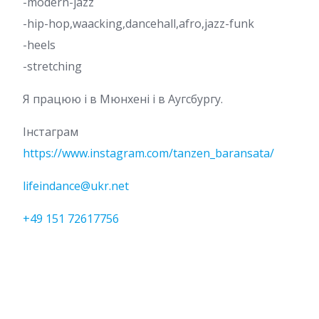
-modern-jazz
-hip-hop,waacking,dancehall,afro,jazz-funk
-heels
-stretching
Я працюю і в Мюнхені і в Аугсбургу.
Інстаграм
https://www.instagram.com/tanzen_baransata/
lifeindance@ukr.net
+49 151 72617756