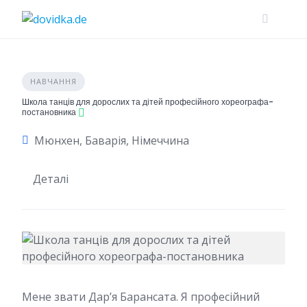
Skip
to
content
НАВЧАННЯ
Школа танців для дорослих та дітей професійного хореографа-
постановника
Мюнхен, Баварія, Німеччина
Деталі
Мене звати Дарʼя Барансата. Я професійний