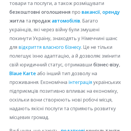
товари та послуги, а також розміщувати
безкоштовні оголошення
про
вакансії
,
оренду
житла
та
продаж
автомобілів
. Багато
українців, які через війну були змушені
покинути Україну, знаходять у Німеччині шанс
для
відкриття власного бізнесу
. Це не тільки
полегшує їхню адаптацію, а й дозволяє змінити
свій юридичний статус, отримавши
бізнес-візу
,
Blaue Karte
або інший тип дозволу на
проживання. Економічна
інтеграція
українських
підприємців позитивно впливає на економіку,
оскільки вони створюють нові робочі місця,
надають якісні послуги та сприяють розвитку
місцевих громад.
Ви б чули, що кажуть
податкові
консультанти