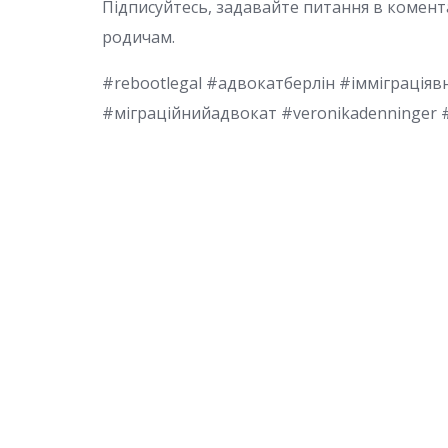
Підписуйтесь, задавайте питання в комента
родичам.
#rebootlegal #адвокатберлін #імміграція
#міграційнийадвокат #veronikadenninger #