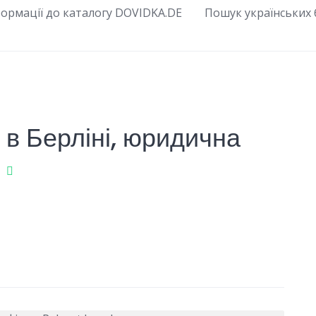
ормації до каталогу DOVIDKA.DE
Пошук українських б
 в Берліні, юридична