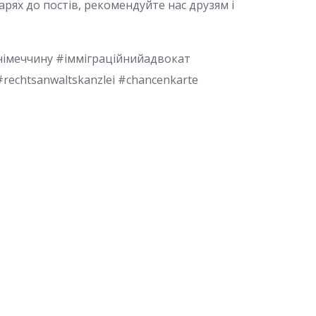
рях до постів, рекомендуйте нас друзям і
внімеччину #імміграційнийадвокат
rechtsanwaltskanzlei #chancenkarte