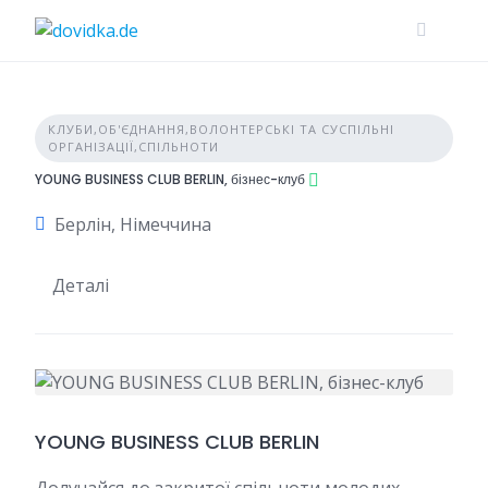
Skip
to
content
КЛУБИ,ОБ'ЄДНАННЯ,ВОЛОНТЕРСЬКІ ТА СУСПІЛЬНІ
ОРГАНІЗАЦІЇ,СПІЛЬНОТИ
YOUNG BUSINESS CLUB BERLIN, бізнес-клуб
Берлін, Німеччина
Деталі
YOUNG BUSINESS CLUB
BERLIN
Долучайся до закритої спільноти молодих