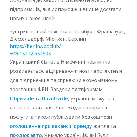
підприємців, яка допоможе швидше досягати
нових бізнес цілей!
Зустрічі по всій Німеччині : Гамбург, Франкфурт,
Дюссельдорф, Мюнхен, Берлин
https://berlin.ybc.club/
+49 15172 651505
Український бізнес в Німеччині невпинно
розвивається, відкриваючи нові перспективи
для підприємців та сприяючи економічному
зростанню ФРН. Завдяки платформам
Objava.de
та
Dovidka.de
, українці можуть з
легкістю знаходити необхідні товари та
послуги, а також публікувати
безкоштовні
оголошення про вакансії
,
оренду
житла
та
продаж авто
. Чимало українців, які були