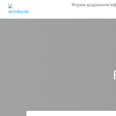
Skip
Форма додавання інф
to
content