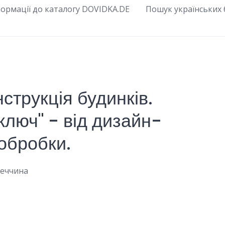
ормації до каталогу DOVIDKA.DE
Пошук українських б
струкція будинків.
ключ" - від дизайн-
 обробки.
меччина