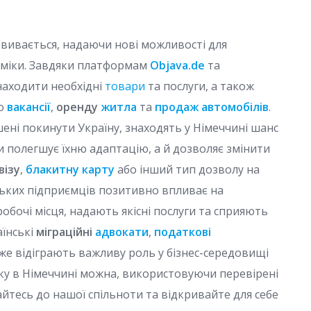
звивається, надаючи нові можливості для
оміки. Завдяки платформам
Objava.de
та
знаходити необхідні
товари
та послуги, а також
о
вакансії
,
оренду
житла
та
продаж автомобілів
.
шені покинути Україну, знаходять у Німеччині шанс
ки полегшує їхню адаптацію, а й дозволяє змінити
візу
,
блакитну карту
або інший тип дозволу на
ських підприємців позитивно впливає на
обочі місця, надають якісні послуги та сприяють
аїнські
міграційні
адвокати
,
податкові
же відіграють важливу роль у бізнес-середовищі
ку в Німеччині можна, використовуючи перевірені
айтесь до нашої спільноти та відкривайте для себе