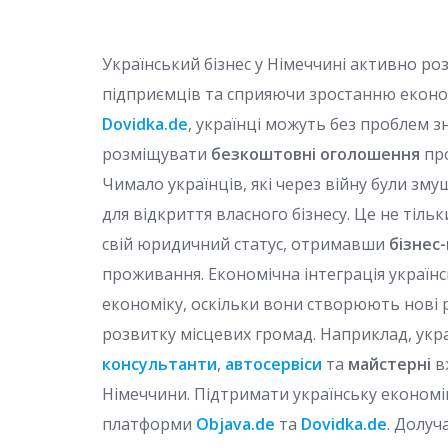
Український бізнес у Німеччині активно ро
підприємців та сприяючи зростанню екон
Dovidka.de
, українці можуть без проблем 
розміщувати
безкоштовні оголошення
пр
Чимало українців, які через війну були зму
для відкриття власного бізнесу. Це не тіль
свій юридичний статус, отримавши
бізнес-
проживання. Економічна інтеграція україн
економіку, оскільки вони створюють нові р
розвитку місцевих громад. Наприклад, укр
консультанти
,
автосервіси
та
майстерні
в
Німеччини. Підтримати українську економі
платформи
Objava.de
та
Dovidka.de
. Долуч