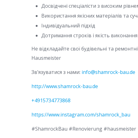
Досвідчені спеціалісти з високим рівнем
Використання якісних матеріалів та су
Індивідуальний підхід
Дотримання строків і якість виконання 
Не відкладайте свої будівельні та ремонтн
Hausmeister
Зв’язуватися з нами:
info@shamrock-bau.de
http://www.shamrock-bau.de
+4915734773868
https://www.instagram.com/shamrock_bau
#ShamrockBau #Renovierung #hausmeister