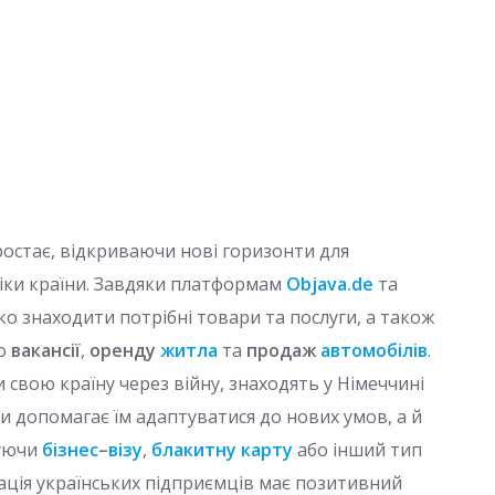
остає, відкриваючи нові горизонти для
іки країни. Завдяки платформам
Objava.de
та
ко знаходити потрібні товари та послуги, а також
о
вакансії
,
оренду
житла
та
продаж
автомобілів
.
и свою країну через війну, знаходять у Німеччині
ки допомагає їм адаптуватися до нових умов, а й
муючи
бізнес
–
візу
,
блакитну карту
або інший тип
ація українських підприємців має позитивний