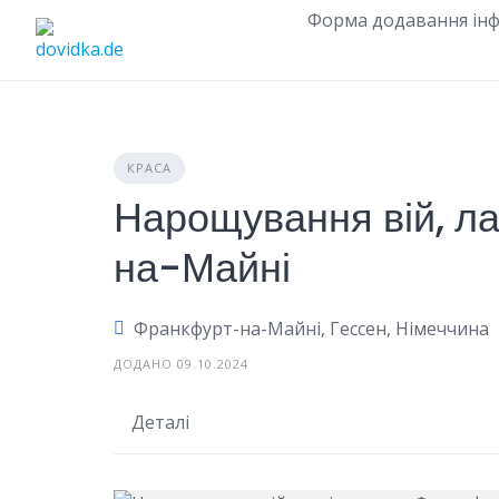
Skip
Форма додавання інф
to
content
КРАСА
Нарощування вій, л
на-Майні
Франкфурт-на-Майні, Гессен, Німеччина
ДОДАНО 09.10.2024
Деталі