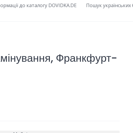
ормації до каталогу DOVIDKA.DE
Пошук українських б
амінування, Франкфурт-