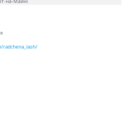
ня
m/radchena_lash/