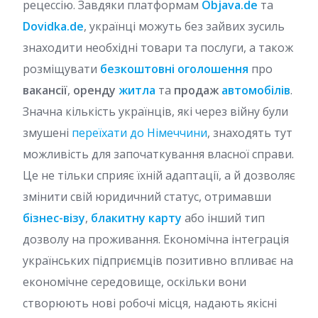
рецессію. Завдяки платформам
Objava.de
та
Dovidka.de
, українці можуть без зайвих зусиль
знаходити необхідні товари та послуги, а також
розміщувати
безкоштовні оголошення
про
вакансії
,
оренду
житла
та
продаж
автомобілів
.
Значна кількість українців, які через війну були
змушені
переїхати до Німеччини
, знаходять тут
можливість для започаткування власної справи.
Це не тільки сприяє їхній адаптації, а й дозволяє
змінити свій юридичний статус, отримавши
бізнес-візу
,
блакитну карту
або інший тип
дозволу на проживання. Економічна інтеграція
українських підприємців позитивно впливає на
економічне середовище, оскільки вони
створюють нові робочі місця, надають якісні