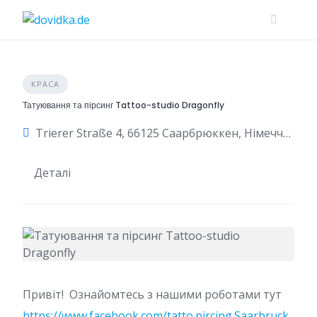
Skip
to
content
КРАСА
Татуювання та пірсинг Tattoo-studio Dragonfly
Trierer Straße 4, 66125 Саарбрюккен, Німеччина
Деталі
Привіт! Ознайомтесь з нашими роботами тут
https://www.facebook.com/tatto.pircing.Saarbruck