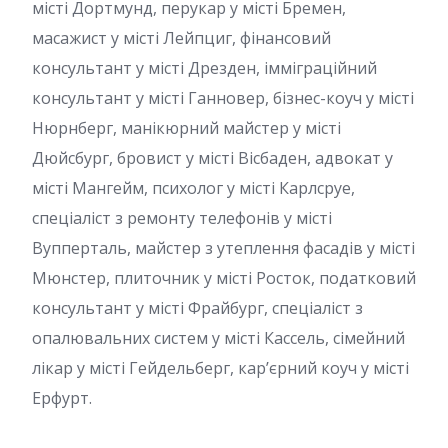
місті Дортмунд, перукар у місті Бремен,
масажист у місті Лейпциг, фінансовий
консультант у місті Дрезден, імміграційний
консультант у місті Ганновер, бізнес-коуч у місті
Нюрнберг, манікюрний майстер у місті
Дюйсбург, бровист у місті Вісбаден, адвокат у
місті Мангейм, психолог у місті Карлсруе,
спеціаліст з ремонту телефонів у місті
Вупперталь, майстер з утеплення фасадів у місті
Мюнстер, плиточник у місті Росток, податковий
консультант у місті Фрайбург, спеціаліст з
опалювальних систем у місті Кассель, сімейний
лікар у місті Гейдельберг, кар’єрний коуч у місті
Ерфурт.