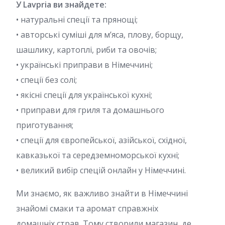
У Lavpria ви знайдете:
• натуральні спеції та прянощі;
• авторські суміші для м’яса, плову, борщу,
шашлику, картоплі, риби та овочів;
• українські приправи в Німеччині;
• спеції без солі;
• якісні спеції для української кухні;
• приправи для гриля та домашнього
приготування;
• спеції для європейської, азійської, східної,
кавказької та середземноморської кухні;
• великий вибір спецій онлайн у Німеччині.
Ми знаємо, як важливо знайти в Німеччині
знайомі смаки та аромат справжніх
домашніх страв. Тому створили магазин, де