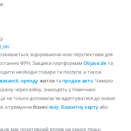
ія
О!
d_de/
розвивається, відкриваючи нові перспективи для
ростанню ФРН. Завдяки платформам
Objava.de
та
ходити необхідні товари та послуги, а також
вакансії
,
оренду
житла
та
продаж авто
. Чимало
країну через війну, знаходять у Німеччині
 Це не тільки допомагає їм адаптуватися до нових
ння, отримуючи
бізнес-
візу
,
блакитну карту
або
ємців має позитивний вплив на ринок праці,