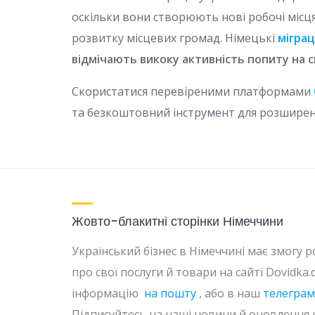
оскільки вони створюють нові робочі місця
розвитку місцевих громад. Німецькі
міграц
відмічають викоку активність попиту на с
Скористатися перевіреними платформами
та безкоштовний інструмент для розширен
Жовто-блакитні сторінки Німеччини
Український бізнес в Німеччині має змогу
про свої послуги й товари на сайті Dovidka
інформацію
на пошту
, або в наш
телеграм
Підписуйтесь на наші новини й оновлення 