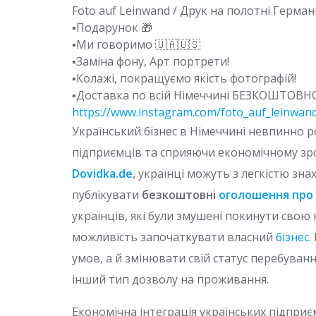
Foto auf Leinwand / Друк на полотні Герман
▪️Подарунок 🎁
▪️Ми говоримо 🇺🇦🇺🇸
▪️Заміна фону, Арт портрети!
▪️Колажі, покращуємо якість фотографій!
▪️Доставка по всій Німеччині БЕЗКОШТОВН
https://www.instagram.com/foto_auf_leinwan
Український бізнес в Німеччині невпинно 
підприємців та сприяючи економічному з
Dovidka.de
, українці можуть з легкістю зна
публікувати
безкоштовні
оголошення про 
українців, які були змушені покинути свою 
можливість започаткувати власний
бізнес
.
умов, а й змінювати свій статус перебува
інший тип дозволу на проживання.
Економічна інтеграція українських підпри