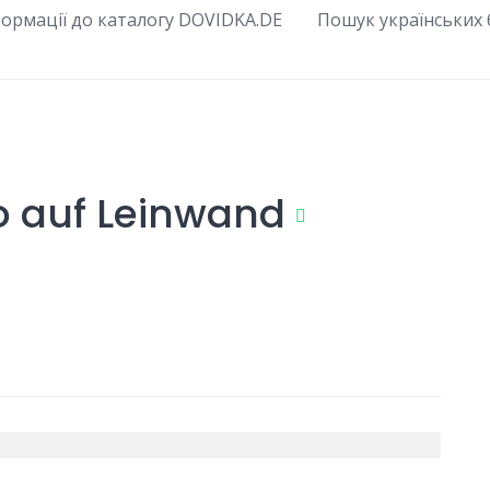
ормації до каталогу DOVIDKA.DE
Пошук українських б
to auf Leinwand