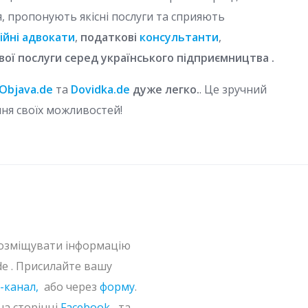
, пропонують якісні послуги та сприяють
ійні адвокати
,
податкові
консультанти
,
вої послуги серед українського підприємництва .
Objava.de
та
Dovidka.de
дуже легко.
. Це зручний
ня своїх можливостей!
 розміщувати інформацію
.de . Присилайте вашу
-канал,
або через
форму
.
на сторінці
Facebook ,
та