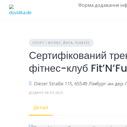
Skip
Форма додавання інф
to
content
СПОРТ І ФІТНЕС, ЙОГА, ПІЛАТЕС
Сертифікований тр
фітнес-клуб Fit’N’F
Diezer Straße 115, 65549 Лімбург-ан-дер
ДОДАНО 08.05.2025
Деталі