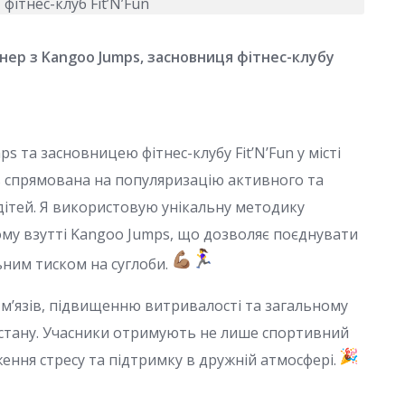
нер з Kangoo Jumps, засновниця фітнес-клубу
 та засновницею фітнес-клубу Fit’N’Fun у місті
ть спрямована на популяризацію активного та
дітей. Я використовую унікальну методику
му взутті Kangoo Jumps, що дозволяє поєднувати
ним тиском на суглоби.
’язів, підвищенню витривалості та загальному
стану. Учасники отримують не лише спортивний
ження стресу та підтримку в дружній атмосфері.