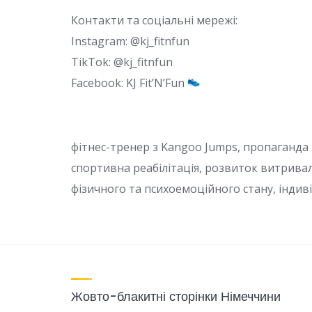
Контакти та соціальні мережі:
Instagram: @kj_fitnfun
TikTok: @kj_fitnfun
Facebook: KJ Fit’N’Fun
фітнес-тренер з Kangoo Jumps, пропаганда
спортивна реабілітація, розвиток витривал
фізичного та психоемоційного стану, індив
Жовто-блакитні сторінки Німеччини