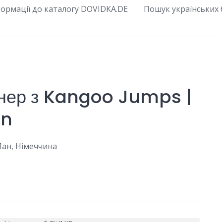
ормації до каталогу DOVIDKA.DE
Пошук українських б
енер з Kangoo Jumps |
un
-Лан, Німеччина